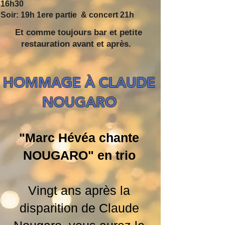
16h30
Soir: 19h 1ere partie & concert 21h
Et comme toujours bar et petite
restauration avant et
après
.
HOMMAGE À CLAUDE
NOUGARO
"Marc Hévéa chante
NOUGARO" en trio
Vingt ans après la
disparition de Claude