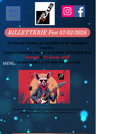
ME
NU
BILLETTERIE Fest 07/02/2026
18 ans de scènes, de passions et de musiques
vivantes
Concert intimiste salle de la fruitière 22/11/2025 & le
Festival
le
07 février 2026
à ne pas louper, c'est tous les deux ans
MENU
En prenant vos billets, vous nous aidez à soutenir une action solidaire,
pourcentage reversé à l'organisme "Leucémie Espoir 69"