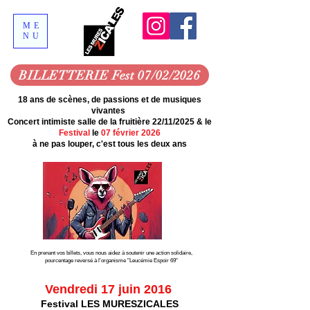
ME
NU
BILLETTERIE Fest 07/02/2026
18 ans de scènes, de passions et de musiques
vivantes
Concert intimiste salle de la fruitière 22/11/2025 & le
Festival
le
07 février 2026
à ne pas louper, c'est tous les deux ans
MENU
En prenant vos billets, vous nous aidez à soutenir une action solidaire,
pourcentage reversé à l'organisme "Leucémie Espoir 69"
Vendredi 17 juin 2016
Festival LES MURESZICALES